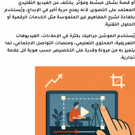
أو قصة بشكل مبسّط ومؤثر. يختلف عن الفيديو التقليدي
المعتمد على التصوير، لأنه يمنح حرية أكبر في الإبداع، ويُستخدم
بكفاءة لشرح المفاهيم غير الملموسة مثل الخدمات الرقمية أو
الحلول التقنية.
يُستخدم الموشن جرافيك بكثرة في الإعلانات، الفيديوهات
التعريفية، المحتوى التعليمي، ومنصات التواصل الاجتماعي، لما
يتميز به من مرونة وقدرة على التخصيص حسب هوية كل علامة
تجارية.