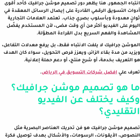
انتباه الجمهور. هنا يظهر دور تصميم موشن جرافيك كأحد أقوى
أدوات التسويق الرقمي القادرة على إيصال الرسائل المعقدة في
ثوانٍ معدودة وبأسلوب بصري جذاب. تعتمد العلامات التجارية
اليوم على الفيديو أكثر من أي وقت مضى، لأن المستخدم يفضّل
المشاهدة والفهم السريع بدل القراءة المطوّلة.
الموشن جرافيك لا يلفت الانتباه فقط، بل يرفع معدلات التفاعل،
ويزيد من مدة بقاء الزائر، ويعزز فرص التحويل، سواء كان الهدف
هو التعريف بخدمة، أو شرح منتج، أو دعم حملة إعلانية.
تعرف علي
افضل شركات التسويق في الرياض
.
ما هو تصميم موشن جرافيك؟
وكيف يختلف عن الفيديو
التقليدي؟
تصميم موشن جرافيك هو فن تحريك العناصر البصرية مثل
النصوص، الأيقونات، الرسومات، والأشكال بهدف توصيل فكرة