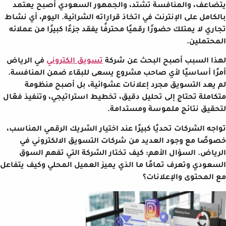
يتضاعف، والمنافسة تشتد، والجمهور السعودي أصبح يعتمد
بالكامل على الإنترنت في اتخاذ قراراته الشرائية. اليوم، أي نشاط
تجاري لا يمتلك حضورًا رقميًا محترفًا يفقد جزءًا كبيرًا من عملائه
المحتملين.
لهذا السبب أصبح البحث عن شركة
تسويق الكتروني
في الرياض
أمرًا أساسيًا لأي صاحب مشروع يسعى للبقاء ضمن المنافسة.
لم يعد التسويق مجرد إعلانات عشوائية، بل أصبح منظومة
متكاملة تحتاج إلى تحليل دقيق، تخطيط استراتيجي، وتنفيذ فعّال
لتحقيق نتائج ملموسة ومستدامة.
تواجه الشركات تحديًا كبيرًا عند اختيار الشريك الرقمي المناسب،
خصوصًا مع وجود العديد من شركات التسويق الالكتروني في
الرياض. السؤال الأهم: كيف تختار الشركة التي تفهم السوق
السعودي وتعرف تمامًا ما الذي يميز العميل المحلي وكيف يتفاعل
مع المحتوى والإعلانات؟